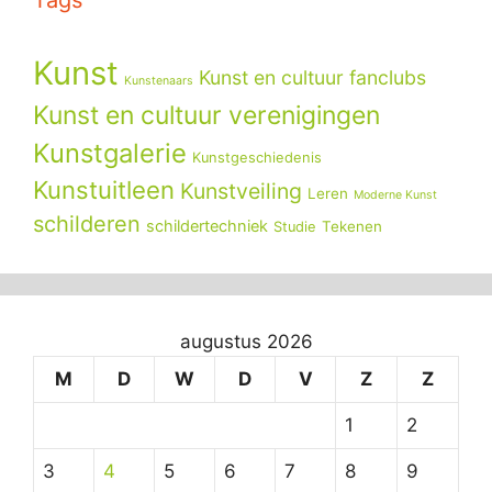
Kunst
Kunst en cultuur fanclubs
Kunstenaars
Kunst en cultuur verenigingen
Kunstgalerie
Kunstgeschiedenis
Kunstuitleen
Kunstveiling
Leren
Moderne Kunst
schilderen
schildertechniek
Tekenen
Studie
augustus 2026
M
D
W
D
V
Z
Z
1
2
3
4
5
6
7
8
9