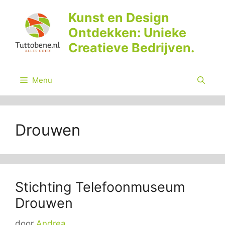
Ga
Kunst en Design
naar
Ontdekken: Unieke
de
inhoud
Creatieve Bedrijven.
Menu
Drouwen
Stichting Telefoonmuseum
Drouwen
door
Andrea