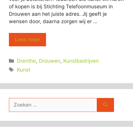
of kopen is bij Stichting Telefoonmuseum in
Drouwen aan het juiste adres. Jij geeft je
wensen door, daarna zorgen wij er …
Lees meer
Categorieën
Drenthe
,
Drouwen
,
Kunstbedrijven
Tags
Kunst
Zoek
naar: