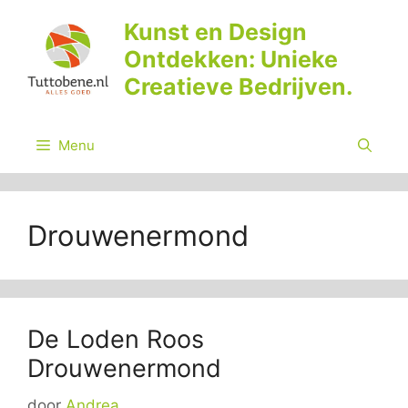
Ga
Kunst en Design
naar
Ontdekken: Unieke
de
inhoud
Creatieve Bedrijven.
Menu
Drouwenermond
De Loden Roos
Drouwenermond
door
Andrea