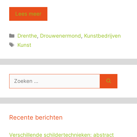
Lees meer
Categorieën
Drenthe
,
Drouwenermond
,
Kunstbedrijven
Tags
Kunst
Zoek
naar:
Recente berichten
Verschillende schildertechnieken: abstract