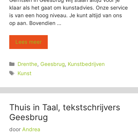
Gerritsen in Geesbrug Wij staan altijd voor je
klaar als het gaat om kunstadvies. Onze service
is van een hoog niveau. Je kunt altijd van ons
op aan. Bovendien …
Lees meer
Categorieën
Drenthe
,
Geesbrug
,
Kunstbedrijven
Tags
Kunst
Thuis in Taal, tekstschrijvers
Geesbrug
door
Andrea