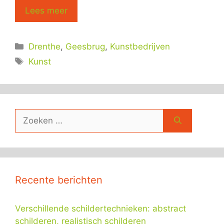
Lees meer
Categorieën
Drenthe
,
Geesbrug
,
Kunstbedrijven
Tags
Kunst
Zoek
naar:
Recente berichten
Verschillende schildertechnieken: abstract
schilderen, realistisch schilderen