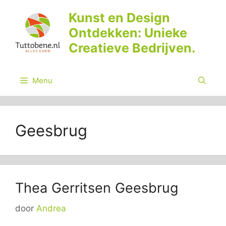
Ga
Kunst en Design
naar
Ontdekken: Unieke
de
inhoud
Creatieve Bedrijven.
Menu
Geesbrug
Thea Gerritsen Geesbrug
door
Andrea