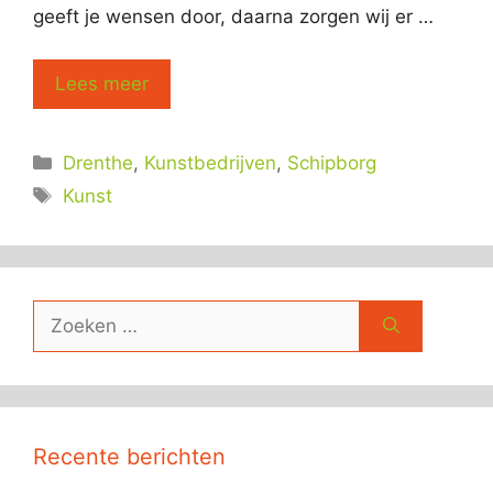
geeft je wensen door, daarna zorgen wij er …
Lees meer
Categorieën
Drenthe
,
Kunstbedrijven
,
Schipborg
Tags
Kunst
Zoek
naar:
Recente berichten