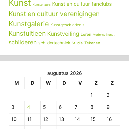
Kunst
Kunst en cultuur fanclubs
Kunstenaars
Kunst en cultuur verenigingen
Kunstgalerie
Kunstgeschiedenis
Kunstuitleen
Kunstveiling
Leren
Moderne Kunst
schilderen
schildertechniek
Tekenen
Studie
augustus 2026
M
D
W
D
V
Z
Z
1
2
3
4
5
6
7
8
9
10
11
12
13
14
15
16