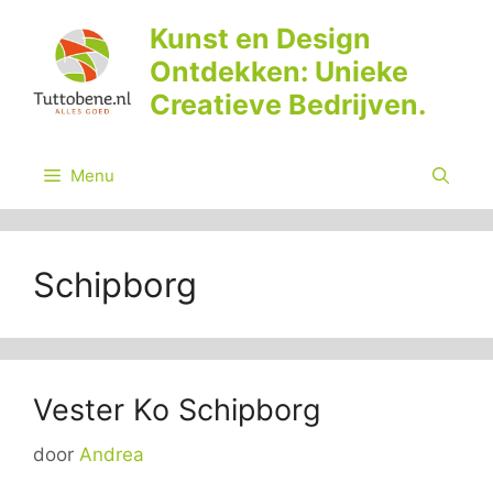
Ga
Kunst en Design
naar
Ontdekken: Unieke
de
inhoud
Creatieve Bedrijven.
Menu
Schipborg
Vester Ko Schipborg
door
Andrea