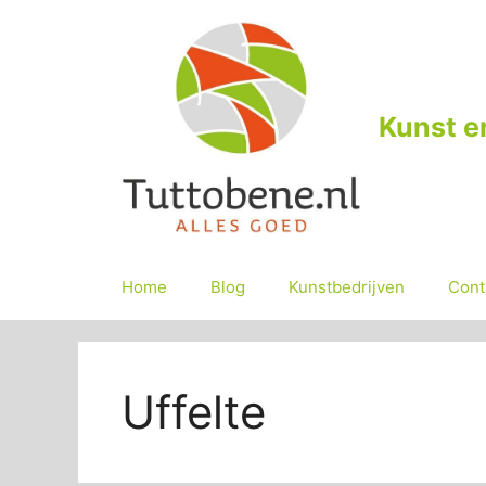
Ga
naar
de
inhoud
Kunst e
Home
Blog
Kunstbedrijven
Cont
Uffelte