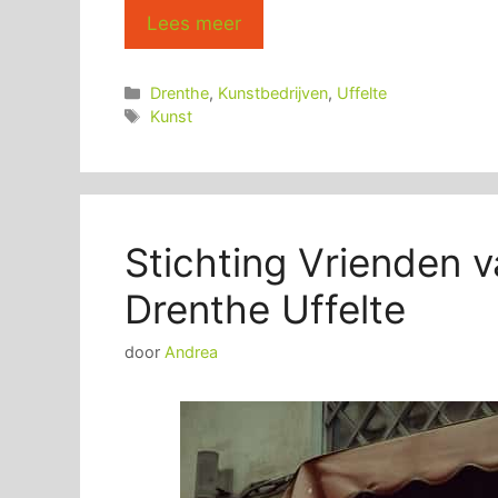
Lees meer
Categorieën
Drenthe
,
Kunstbedrijven
,
Uffelte
Tags
Kunst
Stichting Vrienden 
Drenthe Uffelte
door
Andrea