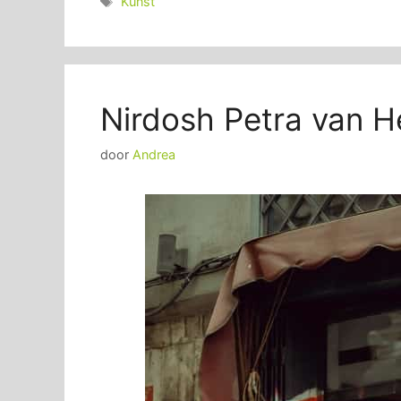
Tags
Kunst
Nirdosh Petra van H
door
Andrea