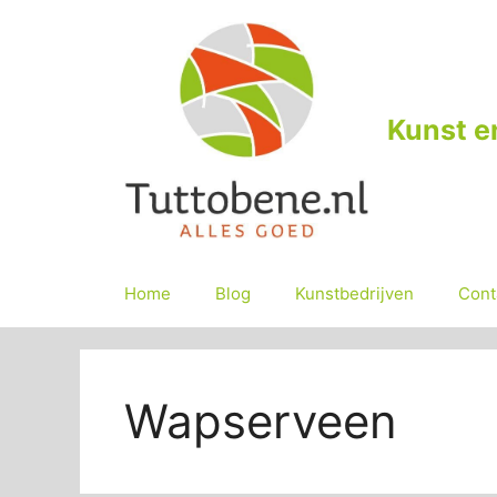
Ga
naar
de
inhoud
Kunst e
Home
Blog
Kunstbedrijven
Cont
Wapserveen