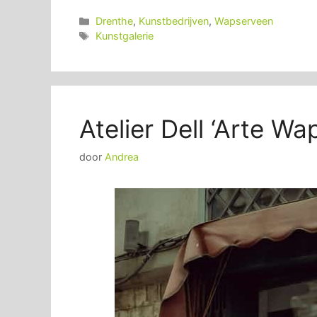
Categorieën
Drenthe
,
Kunstbedrijven
,
Wapserveen
Tags
Kunstgalerie
Atelier Dell ‘Arte W
door
Andrea