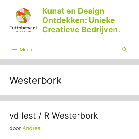
Ga
Kunst en Design
naar
Ontdekken: Unieke
de
inhoud
Creatieve Bedrijven.
Menu
Westerbork
vd Iest / R Westerbork
door
Andrea