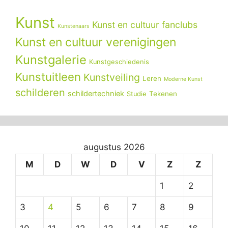
Kunst
Kunst en cultuur fanclubs
Kunstenaars
Kunst en cultuur verenigingen
Kunstgalerie
Kunstgeschiedenis
Kunstuitleen
Kunstveiling
Leren
Moderne Kunst
schilderen
schildertechniek
Tekenen
Studie
augustus 2026
M
D
W
D
V
Z
Z
1
2
3
4
5
6
7
8
9