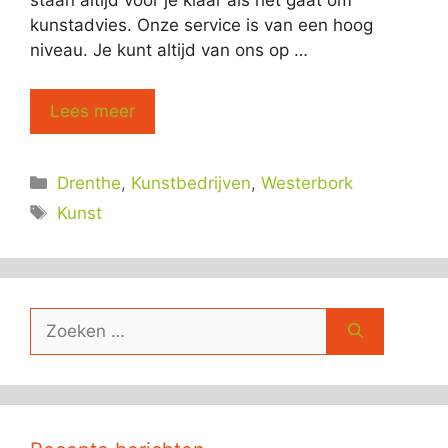
staan altijd voor je klaar als het gaat om
kunstadvies. Onze service is van een hoog
niveau. Je kunt altijd van ons op …
Lees meer
Categorieën
Drenthe
,
Kunstbedrijven
,
Westerbork
Tags
Kunst
Zoek
naar: