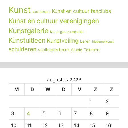
Kunst
Kunst en cultuur fanclubs
Kunstenaars
Kunst en cultuur verenigingen
Kunstgalerie
Kunstgeschiedenis
Kunstuitleen
Kunstveiling
Leren
Moderne Kunst
schilderen
schildertechniek
Tekenen
Studie
augustus 2026
M
D
W
D
V
Z
Z
1
2
3
4
5
6
7
8
9
10
11
12
13
14
15
16