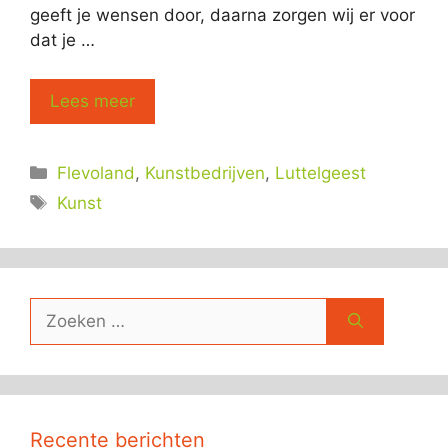
geeft je wensen door, daarna zorgen wij er voor
dat je …
Lees meer
Categorieën
Flevoland
,
Kunstbedrijven
,
Luttelgeest
Tags
Kunst
Zoek
naar:
Recente berichten