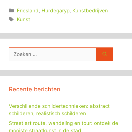
Categorieën
Friesland
,
Hurdegaryp
,
Kunstbedrijven
Tags
Kunst
Zoek
naar:
Recente berichten
Verschillende schildertechnieken: abstract
schilderen, realistisch schilderen
Street art route, wandeling en tour: ontdek de
mooiste straatkunst in de stad