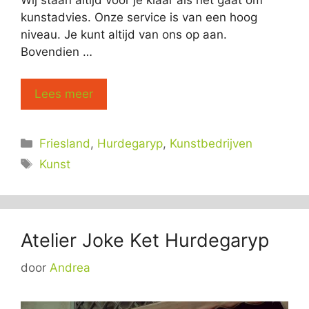
Wij staan altijd voor je klaar als het gaat om
kunstadvies. Onze service is van een hoog
niveau. Je kunt altijd van ons op aan.
Bovendien …
Lees meer
Categorieën
Friesland
,
Hurdegaryp
,
Kunstbedrijven
Tags
Kunst
Atelier Joke Ket Hurdegaryp
door
Andrea