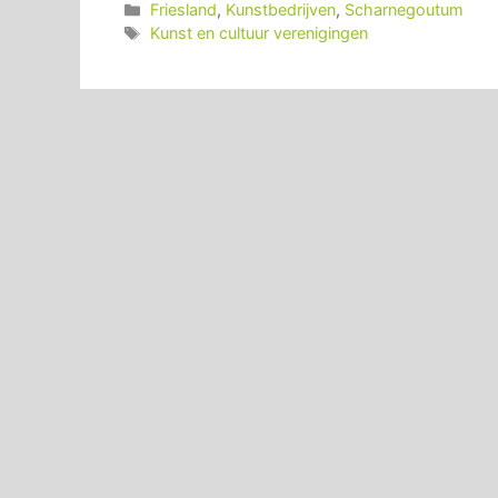
Categorieën
Friesland
,
Kunstbedrijven
,
Scharnegoutum
Tags
Kunst en cultuur verenigingen