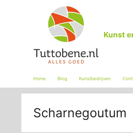
Ga
naar
de
inhoud
Kunst e
Home
Blog
Kunstbedrijven
Cont
Scharnegoutum