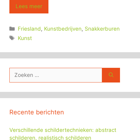
Lees meer
Categorieën
Friesland
,
Kunstbedrijven
,
Snakkerburen
Tags
Kunst
Zoek
naar:
Recente berichten
Verschillende schildertechnieken: abstract
schilderen, realistisch schilderen