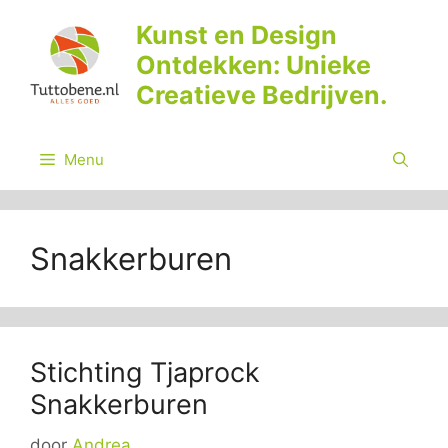
Ga
Kunst en Design
naar
Ontdekken: Unieke
de
inhoud
Creatieve Bedrijven.
Menu
Snakkerburen
Stichting Tjaprock
Snakkerburen
door
Andrea