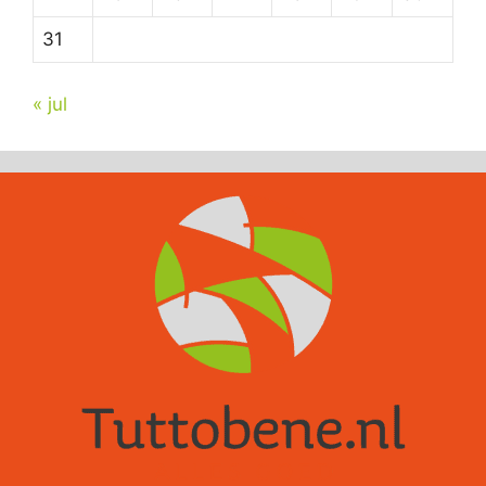
31
« jul