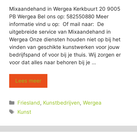
Mixaandehand in Wergea Kerkbuurt 20 9005
PB Wergea Bel ons op: 582550880 Meer
informatie vind u op: Of mail naar: De
uitgebreide service van Mixaandehand in
Wergea Onze diensten houden niet op bij het
vinden van geschikte kunstwerken voor jouw
bedrijfspand of voor bij je thuis. Wij zorgen er
voor dat alles naar behoren bij je …
Lees meer
Categorieën
Friesland
,
Kunstbedrijven
,
Wergea
Tags
Kunst