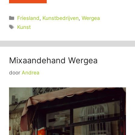
Categorieën
Friesland
,
Kunstbedrijven
,
Wergea
Tags
Kunst
Mixaandehand Wergea
door
Andrea