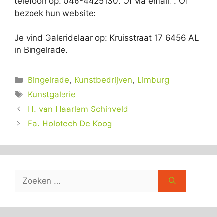
telefoon op: 046-4425130. Of via email:
. Of
bezoek hun website:
Je vind Galeridelaar op: Kruisstraat 17 6456 AL
in Bingelrade.
Categorieën
Bingelrade
,
Kunstbedrijven
,
Limburg
Tags
Kunstgalerie
H. van Haarlem Schinveld
Fa. Holotech De Koog
Zoek
naar: