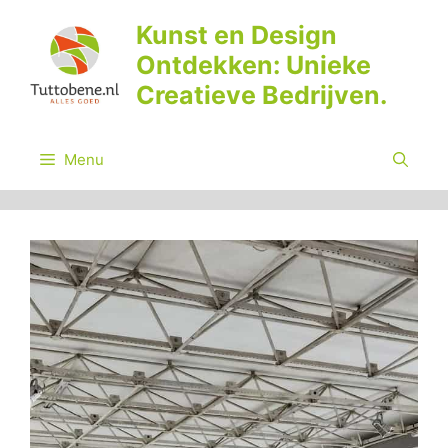
Ga
Kunst en Design
naar
Ontdekken: Unieke
de
inhoud
Creatieve Bedrijven.
Menu