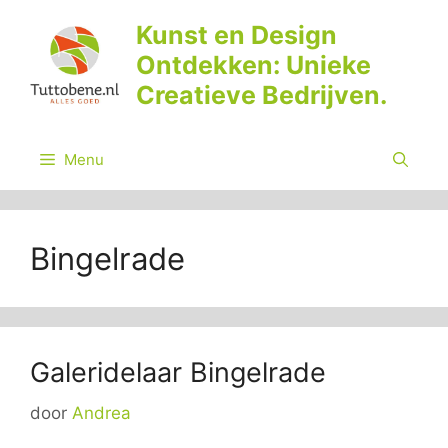
Ga
Kunst en Design
naar
Ontdekken: Unieke
de
inhoud
Creatieve Bedrijven.
Menu
Bingelrade
Galeridelaar Bingelrade
door
Andrea