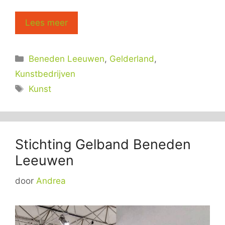
Lees meer
Categorieën
Beneden Leeuwen
,
Gelderland
,
Kunstbedrijven
Tags
Kunst
Stichting Gelband Beneden
Leeuwen
door
Andrea