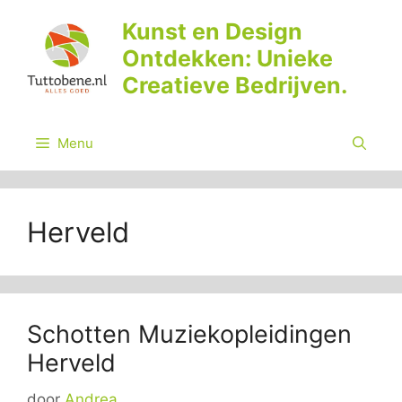
Ga
Kunst en Design
naar
Ontdekken: Unieke
de
inhoud
Creatieve Bedrijven.
Menu
Herveld
Schotten Muziekopleidingen
Herveld
door
Andrea