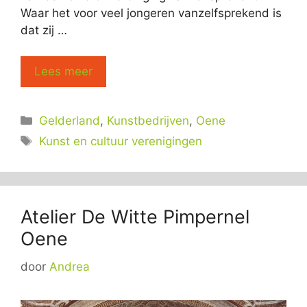
Waar het voor veel jongeren vanzelfsprekend is
dat zij …
Lees meer
Categorieën
Gelderland
,
Kunstbedrijven
,
Oene
Tags
Kunst en cultuur verenigingen
Atelier De Witte Pimpernel
Oene
door
Andrea