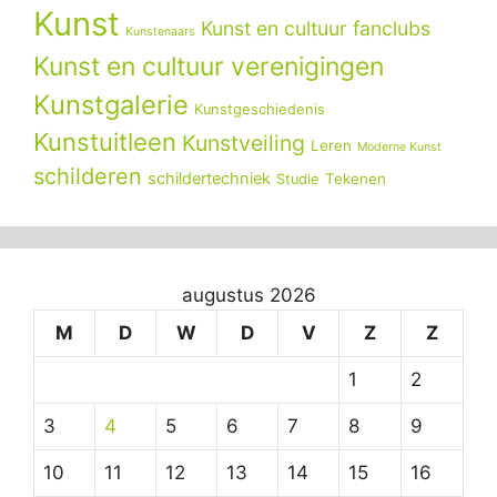
Kunst
Kunst en cultuur fanclubs
Kunstenaars
Kunst en cultuur verenigingen
Kunstgalerie
Kunstgeschiedenis
Kunstuitleen
Kunstveiling
Leren
Moderne Kunst
schilderen
schildertechniek
Tekenen
Studie
augustus 2026
M
D
W
D
V
Z
Z
1
2
3
4
5
6
7
8
9
10
11
12
13
14
15
16