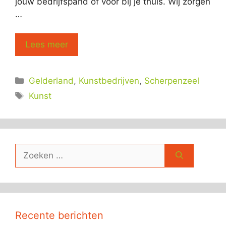
jouw bedrijfspand of voor bij je thuis. Wij zorgen
…
Lees meer
Categorieën
Gelderland
,
Kunstbedrijven
,
Scherpenzeel
Tags
Kunst
Zoek
naar:
Recente berichten