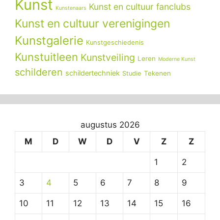
Kunst
Kunst en cultuur fanclubs
Kunstenaars
Kunst en cultuur verenigingen
Kunstgalerie
Kunstgeschiedenis
Kunstuitleen
Kunstveiling
Leren
Moderne Kunst
schilderen
schildertechniek
Tekenen
Studie
augustus 2026
M
D
W
D
V
Z
Z
1
2
3
4
5
6
7
8
9
10
11
12
13
14
15
16