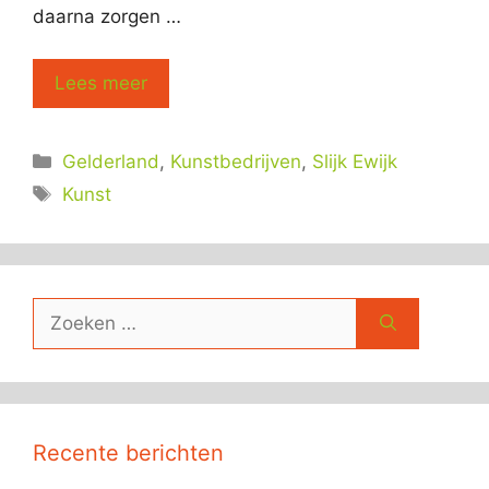
daarna zorgen …
Lees meer
Categorieën
Gelderland
,
Kunstbedrijven
,
Slijk Ewijk
Tags
Kunst
Zoek
naar:
Recente berichten