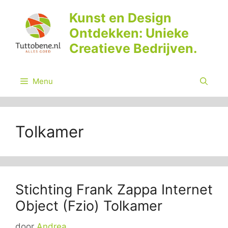
Ga
Kunst en Design
naar
Ontdekken: Unieke
de
inhoud
Creatieve Bedrijven.
Menu
Tolkamer
Stichting Frank Zappa Internet
Object (Fzio) Tolkamer
door
Andrea