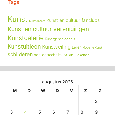
Tags
Kunst
Kunst en cultuur fanclubs
Kunstenaars
Kunst en cultuur verenigingen
Kunstgalerie
Kunstgeschiedenis
Kunstuitleen
Kunstveiling
Leren
Moderne Kunst
schilderen
schildertechniek
Tekenen
Studie
augustus 2026
M
D
W
D
V
Z
Z
1
2
3
4
5
6
7
8
9