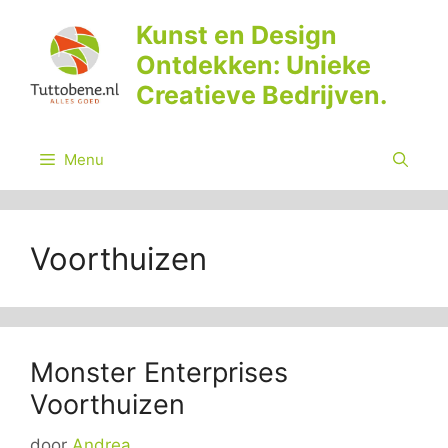
Ga
Kunst en Design
naar
Ontdekken: Unieke
de
inhoud
Creatieve Bedrijven.
Menu
Voorthuizen
Monster Enterprises
Voorthuizen
door
Andrea