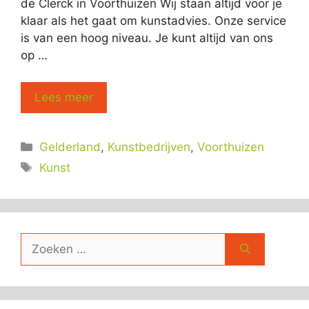
de Clerck in Voorthuizen Wij staan altijd voor je
klaar als het gaat om kunstadvies. Onze service
is van een hoog niveau. Je kunt altijd van ons
op …
Lees meer
Categorieën
Gelderland
,
Kunstbedrijven
,
Voorthuizen
Tags
Kunst
Zoek
naar: