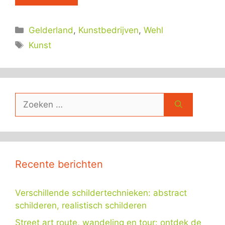
Categorieën
Gelderland
,
Kunstbedrijven
,
Wehl
Tags
Kunst
Zoek
naar:
Recente berichten
Verschillende schildertechnieken: abstract
schilderen, realistisch schilderen
Street art route, wandeling en tour: ontdek de