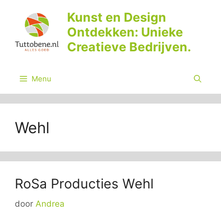
Ga
Kunst en Design
naar
Ontdekken: Unieke
de
inhoud
Creatieve Bedrijven.
Menu
Wehl
RoSa Producties Wehl
door
Andrea