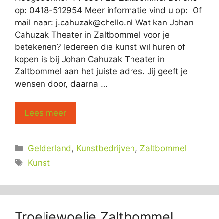
op: 0418-512954 Meer informatie vind u op: Of
mail naar:
j.cahuzak@chello.nl
Wat kan Johan
Cahuzak Theater in Zaltbommel voor je
betekenen? Iedereen die kunst wil huren of
kopen is bij Johan Cahuzak Theater in
Zaltbommel aan het juiste adres. Jij geeft je
wensen door, daarna …
Lees meer
Categorieën
Gelderland
,
Kunstbedrijven
,
Zaltbommel
Tags
Kunst
Troeliewoelie Zaltbommel