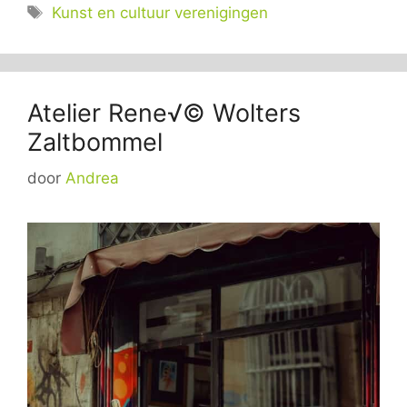
Tags
Kunst en cultuur verenigingen
Atelier Rene√© Wolters
Zaltbommel
door
Andrea