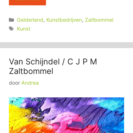
Categorieën
Gelderland
,
Kunstbedrijven
,
Zaltbommel
Tags
Kunst
Van Schijndel / C J P M
Zaltbommel
door
Andrea