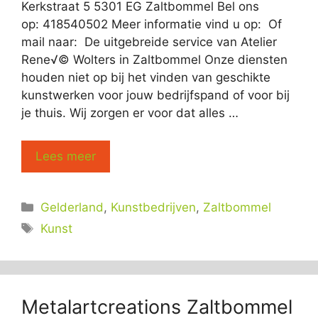
Kerkstraat 5 5301 EG Zaltbommel Bel ons
op: 418540502 Meer informatie vind u op: Of
mail naar: De uitgebreide service van Atelier
Rene√© Wolters in Zaltbommel Onze diensten
houden niet op bij het vinden van geschikte
kunstwerken voor jouw bedrijfspand of voor bij
je thuis. Wij zorgen er voor dat alles …
Lees meer
Categorieën
Gelderland
,
Kunstbedrijven
,
Zaltbommel
Tags
Kunst
Metalartcreations Zaltbommel