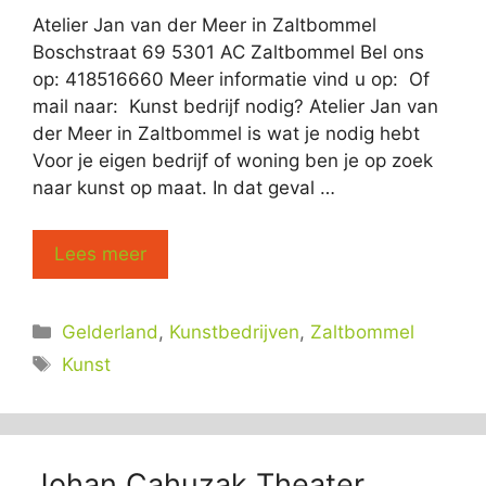
Atelier Jan van der Meer in Zaltbommel
Boschstraat 69 5301 AC Zaltbommel Bel ons
op: 418516660 Meer informatie vind u op: Of
mail naar: Kunst bedrijf nodig? Atelier Jan van
der Meer in Zaltbommel is wat je nodig hebt
Voor je eigen bedrijf of woning ben je op zoek
naar kunst op maat. In dat geval …
Lees meer
Categorieën
Gelderland
,
Kunstbedrijven
,
Zaltbommel
Tags
Kunst
Johan Cahuzak Theater