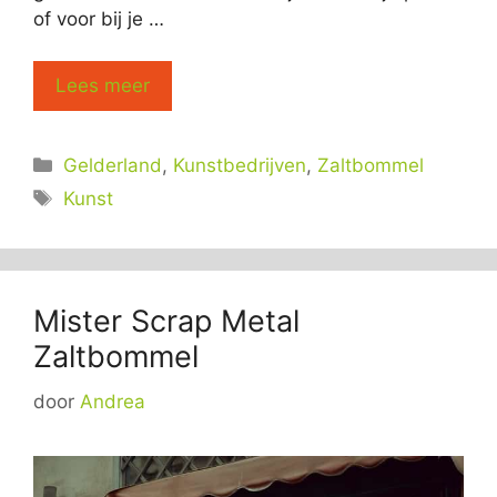
of voor bij je …
Lees meer
Categorieën
Gelderland
,
Kunstbedrijven
,
Zaltbommel
Tags
Kunst
Mister Scrap Metal
Zaltbommel
door
Andrea