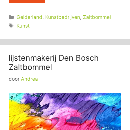
Categorieën
Gelderland
,
Kunstbedrijven
,
Zaltbommel
Tags
Kunst
lijstenmakerij Den Bosch
Zaltbommel
door
Andrea