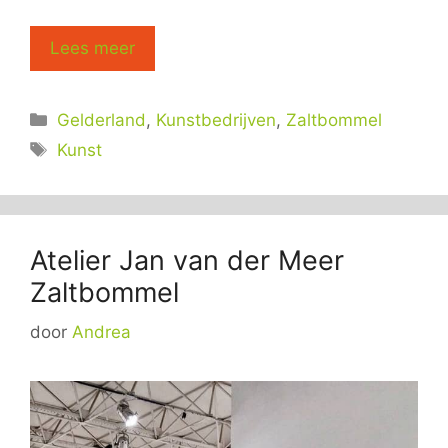
Lees meer
Categorieën
Gelderland
,
Kunstbedrijven
,
Zaltbommel
Tags
Kunst
Atelier Jan van der Meer
Zaltbommel
door
Andrea