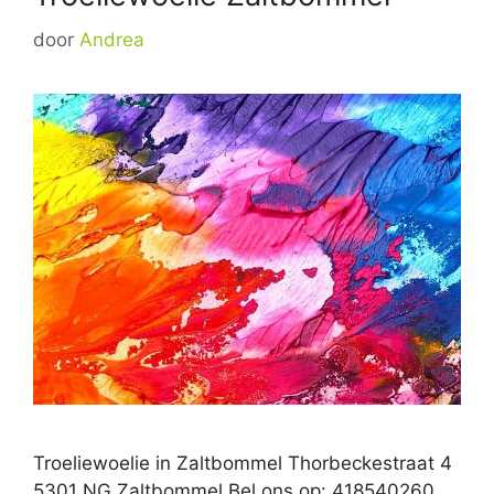
door
Andrea
Troeliewoelie in Zaltbommel Thorbeckestraat 4
5301 NG Zaltbommel Bel ons op: 418540260