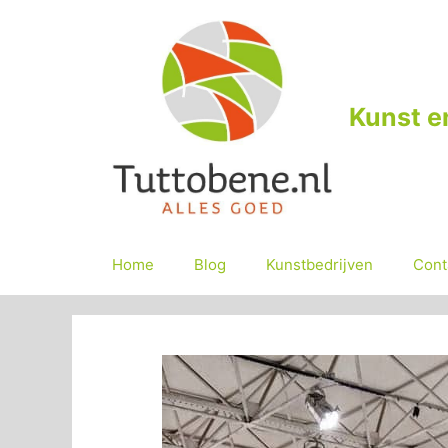
Ga
naar
de
inhoud
Kunst e
Home
Blog
Kunstbedrijven
Cont