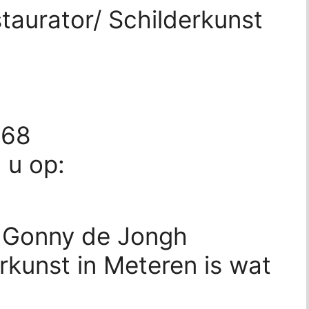
aurator/ Schilderkunst
068
d u op:
? Gonny de Jongh
rkunst in Meteren is wat