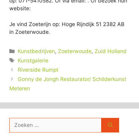
op: 071-5410582. Of via email:
. Of bezoek hun
website:
Je vind Zoeterijn op: Hoge Rijndijk 51 2382 AB
in Zoeterwoude.
Categorieën
Kunstbedrijven
,
Zoeterwoude
,
Zuid Holland
Tags
Kunstgalerie
Riverside Rumpt
Gonny de Jongh Restaurator/ Schilderkunst
Meteren
Zoek
naar: