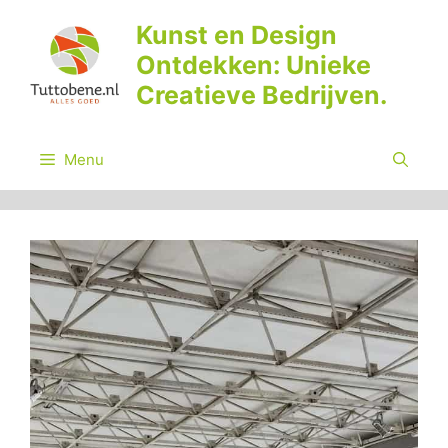
Ga
Kunst en Design
naar
Ontdekken: Unieke
de
inhoud
Creatieve Bedrijven.
Menu