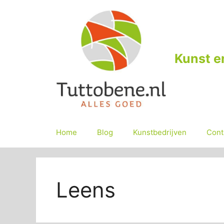
Ga
naar
de
inhoud
Kunst e
Home
Blog
Kunstbedrijven
Cont
Leens