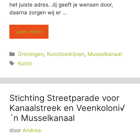
het juiste adres. Jij geeft je wensen door,
daarna zorgen wij er …
Lees meer
Categorieën
Groningen
,
Kunstbedrijven
,
Musselkanaal
Tags
Kunst
Stichting Streetparade voor
Kanaalstreek en Veenkoloni√
´n Musselkanaal
door
Andrea