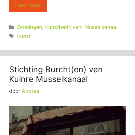
Lees meer
Categorieën
Groningen
,
Kunstbedrijven
,
Musselkanaal
Tags
Kunst
Stichting Burcht(en) van
Kuinre Musselkanaal
door
Andrea