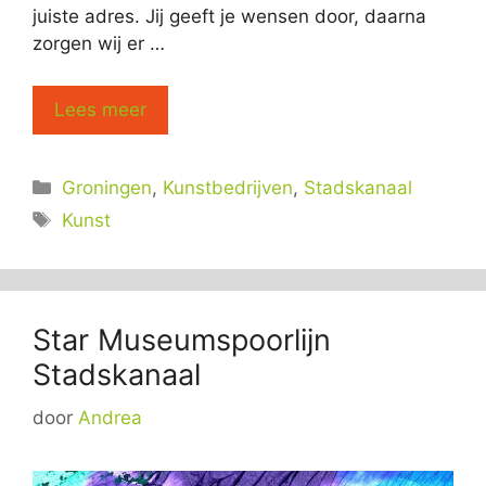
juiste adres. Jij geeft je wensen door, daarna
zorgen wij er …
Lees meer
Categorieën
Groningen
,
Kunstbedrijven
,
Stadskanaal
Tags
Kunst
Star Museumspoorlijn
Stadskanaal
door
Andrea