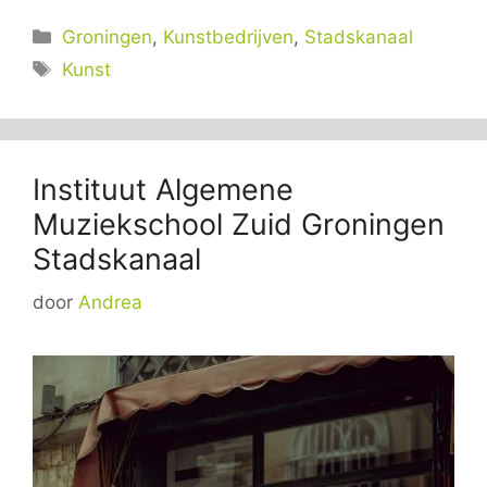
Categorieën
Groningen
,
Kunstbedrijven
,
Stadskanaal
Tags
Kunst
Instituut Algemene
Muziekschool Zuid Groningen
Stadskanaal
door
Andrea