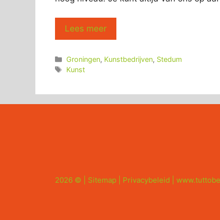
Lees meer
Categorieën
Groningen
,
Kunstbedrijven
,
Stedum
Tags
Kunst
2026 © |
Sitemap
|
Privacybeleid
|
www.tuttobe