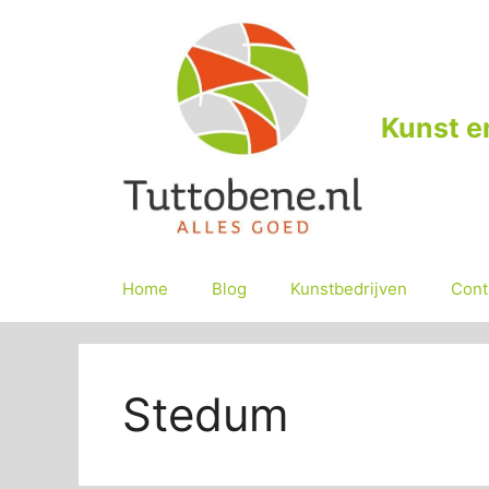
Ga
naar
de
inhoud
Kunst e
Home
Blog
Kunstbedrijven
Cont
Stedum