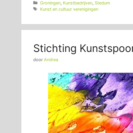
Categorieën
Groningen
,
Kunstbedrijven
,
Stedum
Tags
Kunst en cultuur verenigingen
Stichting Kunstspo
door
Andrea