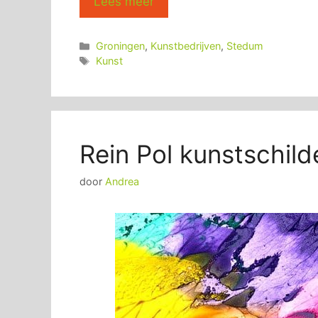
Lees meer
Categorieën
Groningen
,
Kunstbedrijven
,
Stedum
Tags
Kunst
Rein Pol kunstschil
door
Andrea