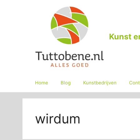
Ga
naar
de
inhoud
Kunst e
Home
Blog
Kunstbedrijven
Cont
wirdum