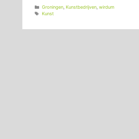
Categorieën
Groningen
,
Kunstbedrijven
,
wirdum
Tags
Kunst