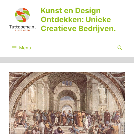
Ga
Kunst en Design
naar
Ontdekken: Unieke
de
inhoud
Creatieve Bedrijven.
Menu