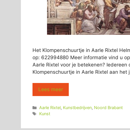
Het Klompenschuurtje in Aarle Rixtel He
op: 622994880 Meer informatie vind u op
Aarle Rixtel voor je betekenen? Iedereen d
Klompenschuurtje in Aarle Rixtel aan het j
Lees meer
Categorieën
Aarle Rixtel
,
Kunstbedrijven
,
Noord Brabant
Tags
Kunst