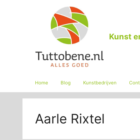
Ga
naar
de
inhoud
Kunst e
Home
Blog
Kunstbedrijven
Cont
Aarle Rixtel