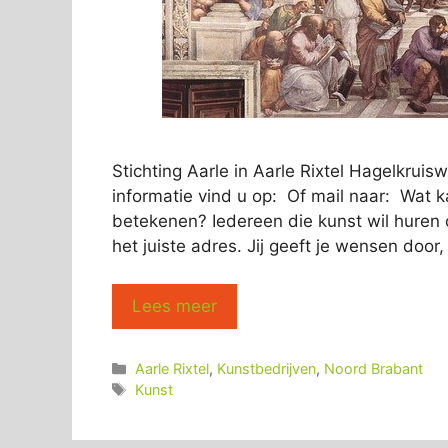
Stichting Aarle in Aarle Rixtel Hagelkrui
informatie vind u op: Of mail naar: Wat ka
betekenen? Iedereen die kunst wil huren of
het juiste adres. Jij geeft je wensen door,
Lees meer
Categorieën
Aarle Rixtel
,
Kunstbedrijven
,
Noord Brabant
Tags
Kunst