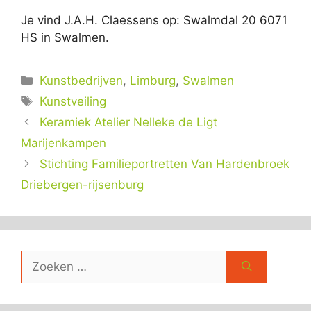
Je vind J.A.H. Claessens op: Swalmdal 20 6071
HS in Swalmen.
Categorieën
Kunstbedrijven
,
Limburg
,
Swalmen
Tags
Kunstveiling
Keramiek Atelier Nelleke de Ligt
Marijenkampen
Stichting Familieportretten Van Hardenbroek
Driebergen-rijsenburg
Zoek
naar: