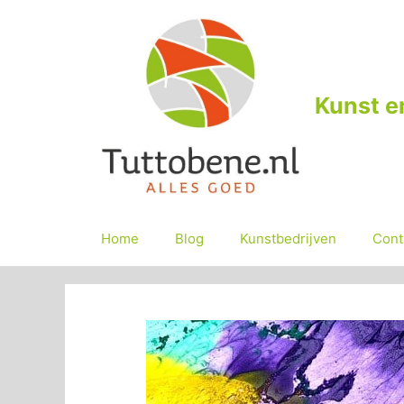
Ga
naar
de
inhoud
Kunst e
Home
Blog
Kunstbedrijven
Cont