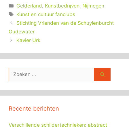
Categorieën
Gelderland
,
Kunstbedrijven
,
Nijmegen
Tags
Kunst en cultuur fanclubs
Stichting Vrienden van de Schuylenburcht
Oudewater
Kavier Urk
Zoek
naar:
Recente berichten
Verschillende schildertechnieken: abstract