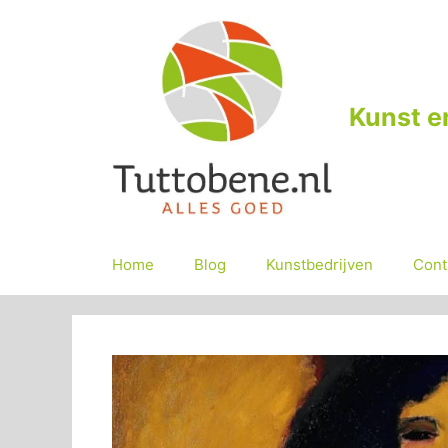
Ga
naar
de
inhoud
Kunst e
Home
Blog
Kunstbedrijven
Cont