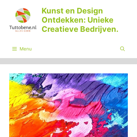
Ga
Kunst en Design
naar
Ontdekken: Unieke
de
inhoud
Creatieve Bedrijven.
Menu