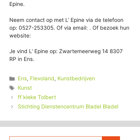
Epine.
Neem contact op met L’ Epine via de telefoon
op: 0527-253305. Of via email:
. Of bezoek hun
website:
Je vind L’ Epine op: Zwartemeerweg 14 8307
RP in Ens.
Categorieën
Ens
,
Flevoland
,
Kunstbedrijven
Tags
Kunst
ff kieke Tolbert
Stichting Dienstencentrum Bladel Bladel
Zoek