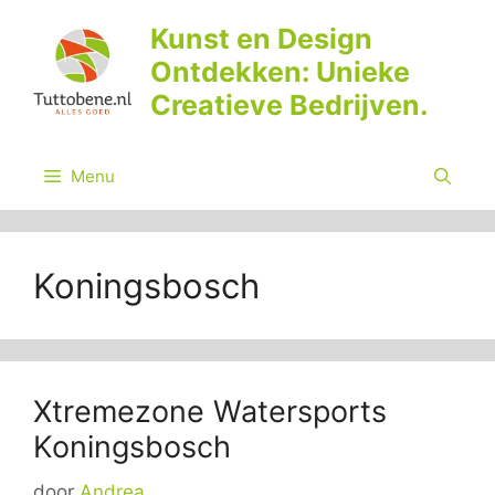
Ga
Kunst en Design
naar
Ontdekken: Unieke
de
inhoud
Creatieve Bedrijven.
Menu
Koningsbosch
Xtremezone Watersports
Koningsbosch
door
Andrea