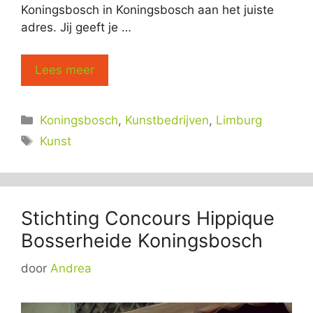
Koningsbosch in Koningsbosch aan het juiste
adres. Jij geeft je …
Lees meer
Categorieën
Koningsbosch
,
Kunstbedrijven
,
Limburg
Tags
Kunst
Stichting Concours Hippique
Bosserheide Koningsbosch
door
Andrea