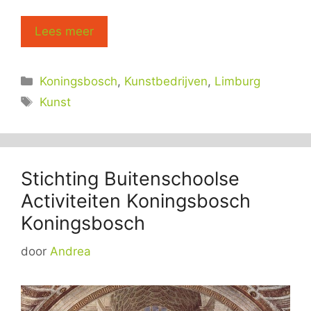
Lees meer
Categorieën
Koningsbosch
,
Kunstbedrijven
,
Limburg
Tags
Kunst
Stichting Buitenschoolse
Activiteiten Koningsbosch
Koningsbosch
door
Andrea