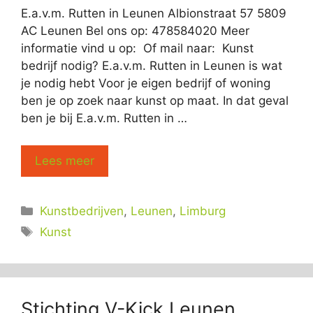
E.a.v.m. Rutten in Leunen Albionstraat 57 5809
AC Leunen Bel ons op: 478584020 Meer
informatie vind u op: Of mail naar: Kunst
bedrijf nodig? E.a.v.m. Rutten in Leunen is wat
je nodig hebt Voor je eigen bedrijf of woning
ben je op zoek naar kunst op maat. In dat geval
ben je bij E.a.v.m. Rutten in …
Lees meer
Categorieën
Kunstbedrijven
,
Leunen
,
Limburg
Tags
Kunst
Stichting V-Kick Leunen