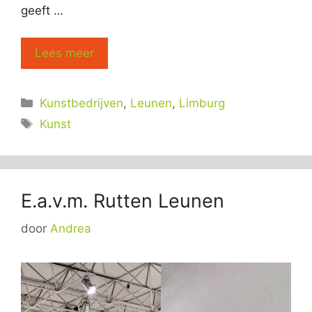
geeft …
Lees meer
Categorieën
Kunstbedrijven
,
Leunen
,
Limburg
Tags
Kunst
E.a.v.m. Rutten Leunen
door
Andrea