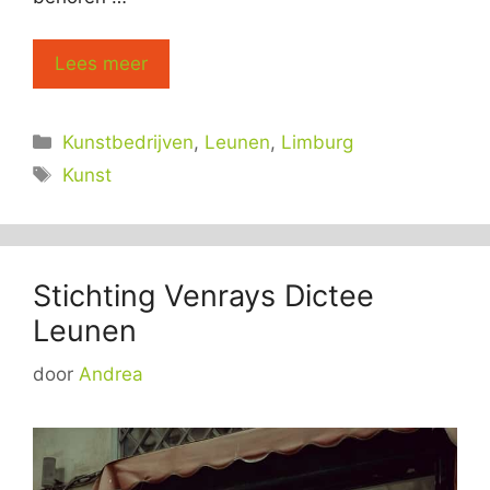
Lees meer
Categorieën
Kunstbedrijven
,
Leunen
,
Limburg
Tags
Kunst
Stichting Venrays Dictee
Leunen
door
Andrea