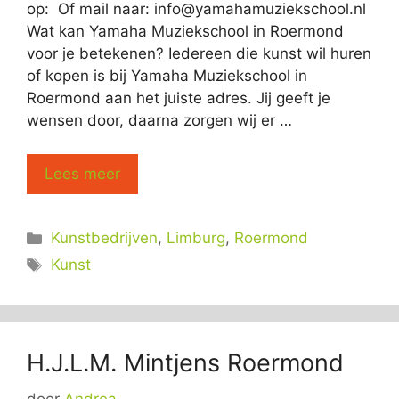
op: Of mail naar:
info@yamahamuziekschool.nl
Wat kan Yamaha Muziekschool in Roermond
voor je betekenen? Iedereen die kunst wil huren
of kopen is bij Yamaha Muziekschool in
Roermond aan het juiste adres. Jij geeft je
wensen door, daarna zorgen wij er …
Lees meer
Categorieën
Kunstbedrijven
,
Limburg
,
Roermond
Tags
Kunst
H.J.L.M. Mintjens Roermond
door
Andrea