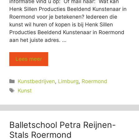
informatie vind u op: Of mail naar: Wat kan
Henk Sillen Producties Beeldend Kunstenaar in
Roermond voor je betekenen? Iedereen die
kunst wil huren of kopen is bij Henk Sillen
Producties Beeldend Kunstenaar in Roermond
aan het juiste adres. …
Lees meer
Categorieën
Kunstbedrijven
,
Limburg
,
Roermond
Tags
Kunst
Balletschool Petra Reijnen-
Stals Roermond