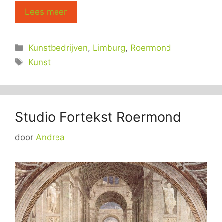
Lees meer
Categorieën
Kunstbedrijven
,
Limburg
,
Roermond
Tags
Kunst
Studio Fortekst Roermond
door
Andrea