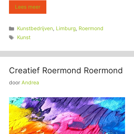
Lees meer
Categorieën
Kunstbedrijven
,
Limburg
,
Roermond
Tags
Kunst
Creatief Roermond Roermond
door
Andrea