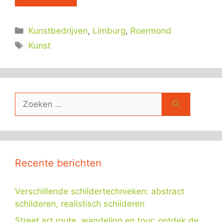
Categorieën
Kunstbedrijven
,
Limburg
,
Roermond
Tags
Kunst
Zoek
naar:
Recente berichten
Verschillende schildertechnieken: abstract
schilderen, realistisch schilderen
Street art route, wandeling en tour: ontdek de