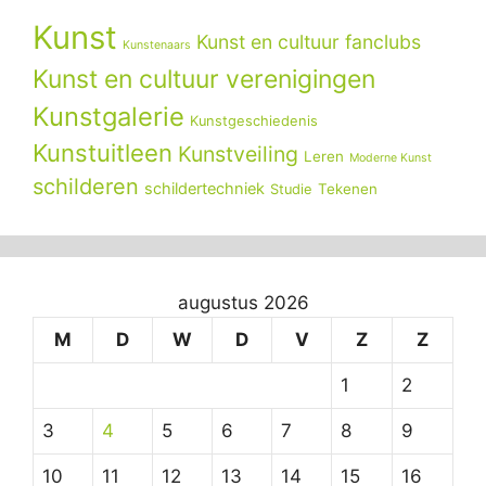
Kunst
Kunst en cultuur fanclubs
Kunstenaars
Kunst en cultuur verenigingen
Kunstgalerie
Kunstgeschiedenis
Kunstuitleen
Kunstveiling
Leren
Moderne Kunst
schilderen
schildertechniek
Tekenen
Studie
augustus 2026
M
D
W
D
V
Z
Z
1
2
3
4
5
6
7
8
9
10
11
12
13
14
15
16