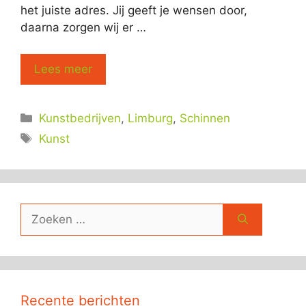
het juiste adres. Jij geeft je wensen door,
daarna zorgen wij er …
Lees meer
Categorieën
Kunstbedrijven
,
Limburg
,
Schinnen
Tags
Kunst
Zoek
naar:
Recente berichten