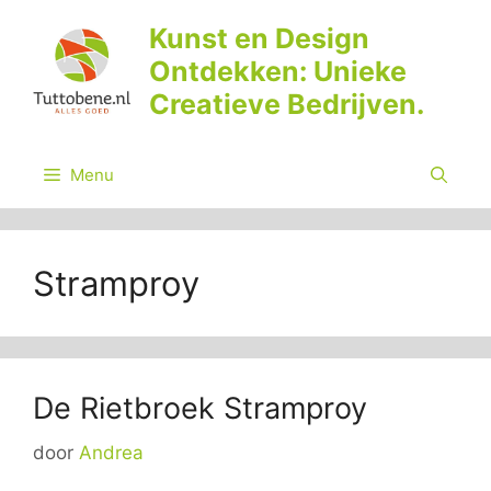
Ga
Kunst en Design
naar
Ontdekken: Unieke
de
inhoud
Creatieve Bedrijven.
Menu
Stramproy
De Rietbroek Stramproy
door
Andrea