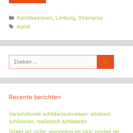
Categorieën
Kunstbedrijven
,
Limburg
,
Stramproy
Tags
Kunst
Zoek
naar:
Recente berichten
Verschillende schildertechnieken: abstract
schilderen, realistisch schilderen
Street art route, wandeling en tour: ontdek de