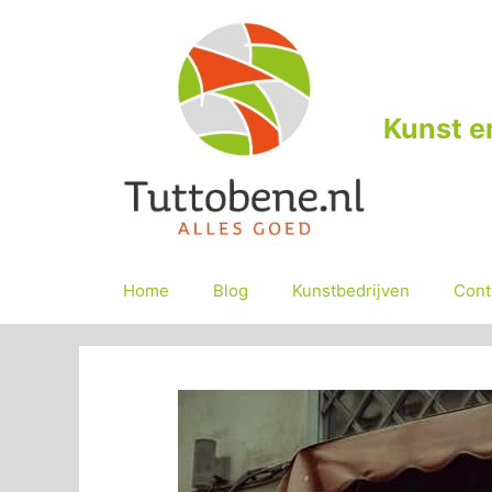
Ga
naar
de
inhoud
Kunst e
Home
Blog
Kunstbedrijven
Cont