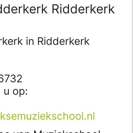
dderkerk Ridderkerk
kerk in Ridderkerk
16732
d u op:
rksemuziekschool.nl