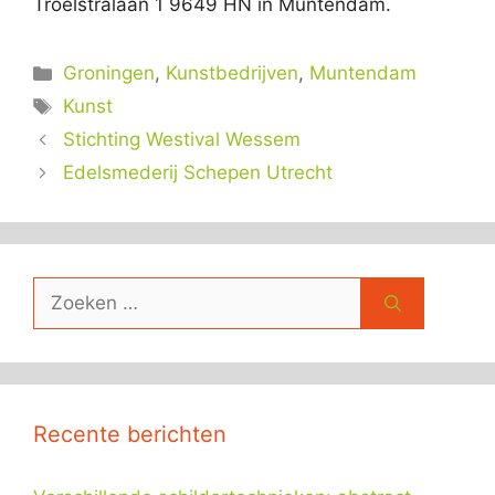
Troelstralaan 1 9649 HN in Muntendam.
Categorieën
Groningen
,
Kunstbedrijven
,
Muntendam
Tags
Kunst
Stichting Westival Wessem
Edelsmederij Schepen Utrecht
Zoek
naar:
Recente berichten