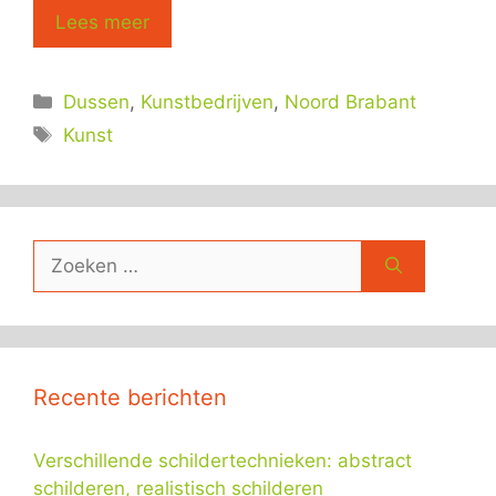
Lees meer
Categorieën
Dussen
,
Kunstbedrijven
,
Noord Brabant
Tags
Kunst
Zoek
naar:
Recente berichten
Verschillende schildertechnieken: abstract
schilderen, realistisch schilderen