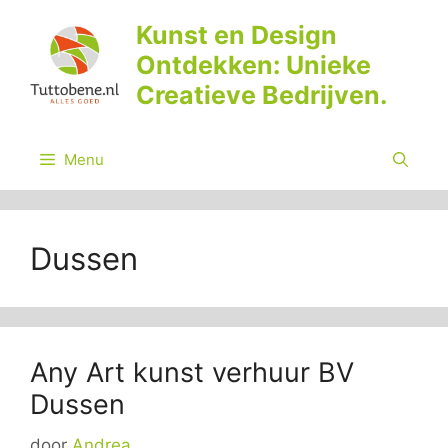
Ga
Kunst en Design
naar
Ontdekken: Unieke
de
inhoud
Creatieve Bedrijven.
Menu
Dussen
Any Art kunst verhuur BV
Dussen
door
Andrea