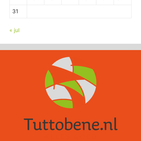
31
« jul