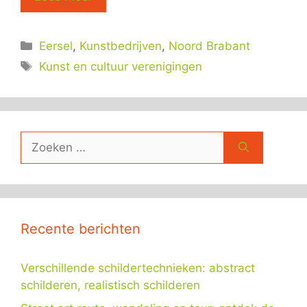
Categorieën
Eersel
,
Kunstbedrijven
,
Noord Brabant
Tags
Kunst en cultuur verenigingen
Zoek
naar:
Recente berichten
Verschillende schildertechnieken: abstract
schilderen, realistisch schilderen