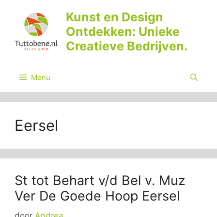
Ga
Kunst en Design
naar
Ontdekken: Unieke
de
inhoud
Creatieve Bedrijven.
Menu
Eersel
St tot Behart v/d Bel v. Muz
Ver De Goede Hoop Eersel
door
Andrea