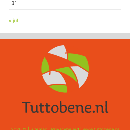
31
« jul
2026 © |
Sitemap
|
Privacybeleid
|
www.tuttobene.nl