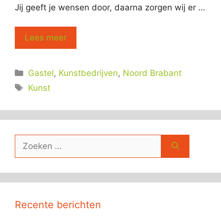
Jij geeft je wensen door, daarna zorgen wij er …
Lees meer
Categorieën
Gastel
,
Kunstbedrijven
,
Noord Brabant
Tags
Kunst
Zoek
naar:
Recente berichten