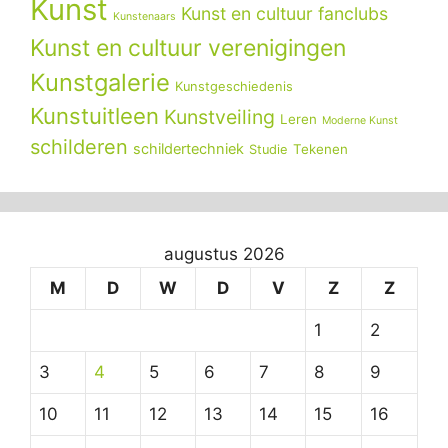
Kunst
Kunst en cultuur fanclubs
Kunstenaars
Kunst en cultuur verenigingen
Kunstgalerie
Kunstgeschiedenis
Kunstuitleen
Kunstveiling
Leren
Moderne Kunst
schilderen
schildertechniek
Tekenen
Studie
augustus 2026
M
D
W
D
V
Z
Z
1
2
3
4
5
6
7
8
9
10
11
12
13
14
15
16