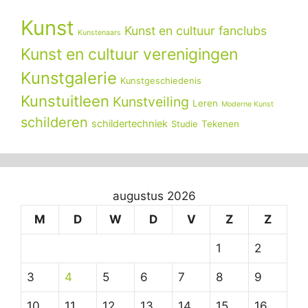
Kunst
Kunst en cultuur fanclubs
Kunstenaars
Kunst en cultuur verenigingen
Kunstgalerie
Kunstgeschiedenis
Kunstuitleen
Kunstveiling
Leren
Moderne Kunst
schilderen
schildertechniek
Tekenen
Studie
augustus 2026
M
D
W
D
V
Z
Z
1
2
3
4
5
6
7
8
9
10
11
12
13
14
15
16