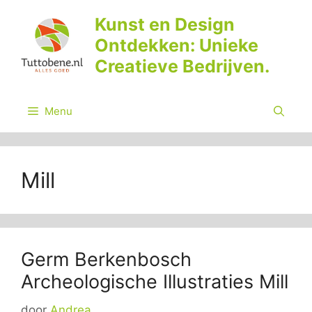
Ga
Kunst en Design
naar
Ontdekken: Unieke
de
inhoud
Creatieve Bedrijven.
Menu
Mill
Germ Berkenbosch
Archeologische Illustraties Mill
door
Andrea