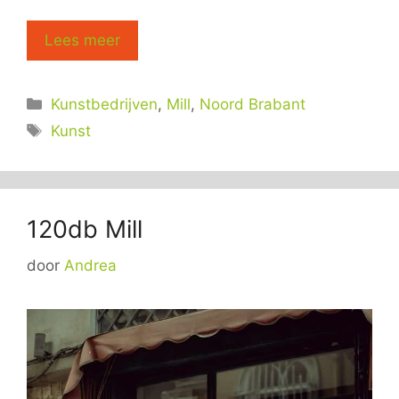
Lees meer
Categorieën
Kunstbedrijven
,
Mill
,
Noord Brabant
Tags
Kunst
120db Mill
door
Andrea