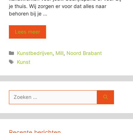
je thuis. Wij zorgen er voor dat alles naar
behoren bij je …
Lees meer
Categorieën
Kunstbedrijven
,
Mill
,
Noord Brabant
Tags
Kunst
Zoek
naar:
Recente berichten