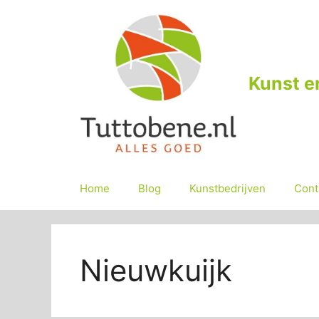
Ga
naar
de
inhoud
Kunst e
Home
Blog
Kunstbedrijven
Cont
Nieuwkuijk