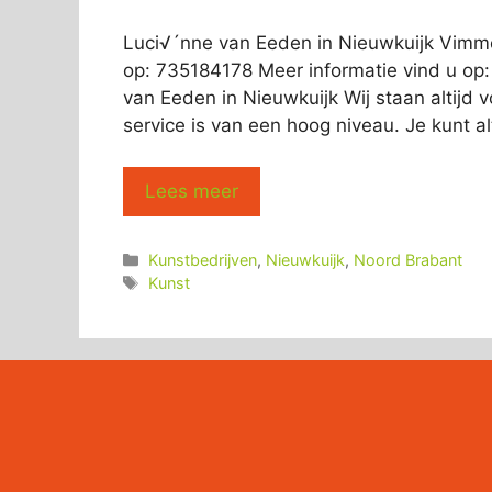
Luci√´nne van Eeden in Nieuwkuijk Vimme
op: 735184178 Meer informatie vind u op
van Eeden in Nieuwkuijk Wij staan altijd 
service is van een hoog niveau. Je kunt a
Lees meer
Categorieën
Kunstbedrijven
,
Nieuwkuijk
,
Noord Brabant
Tags
Kunst