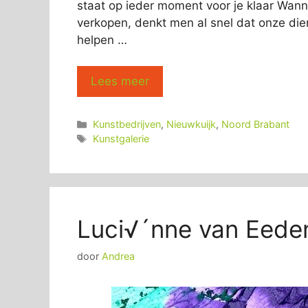
staat op ieder moment voor je klaar Wann
verkopen, denkt men al snel dat onze dien
helpen …
Lees meer
Categorieën
Kunstbedrijven
,
Nieuwkuijk
,
Noord Brabant
Tags
Kunstgalerie
Luci√´nne van Eede
door
Andrea