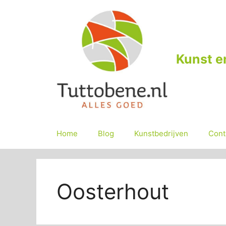
Ga
naar
de
inhoud
Kunst e
Home
Blog
Kunstbedrijven
Cont
Oosterhout