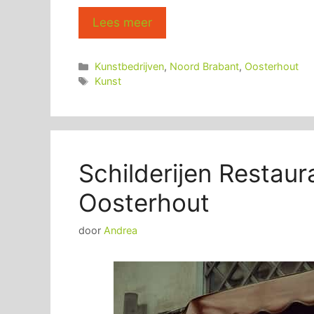
Lees meer
Categorieën
Kunstbedrijven
,
Noord Brabant
,
Oosterhout
Tags
Kunst
Schilderijen Restaur
Oosterhout
door
Andrea