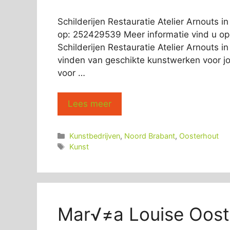
Schilderijen Restauratie Atelier Arnouts 
op: 252429539 Meer informatie vind u op:
Schilderijen Restauratie Atelier Arnouts 
vinden van geschikte kunstwerken voor jou
voor …
Lees meer
Categorieën
Kunstbedrijven
,
Noord Brabant
,
Oosterhout
Tags
Kunst
Mar√≠a Louise Oost